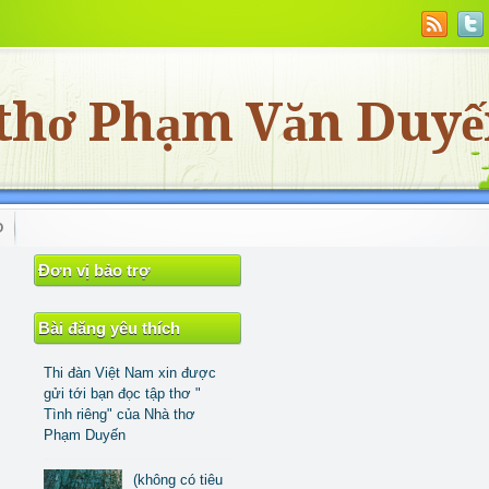
thơ Phạm Văn Duy
O
Đơn vị bảo trợ
Bài đăng yêu thích
Thi đàn Việt Nam xin được
gửi tới bạn đọc tập thơ "
Tình riêng" của Nhà thơ
Phạm Duyến
(không có tiêu