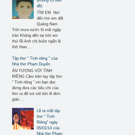
(không có tiêu
đề)
TÌM EM Nơi
đến tìm em đất
Quảng Nam
Trời mưa nước lũ mãi ngập
tràn Không đến tại trời em
thứ lỗi Anh chị buồn ngấn lệ
thở than. ...
Tập thơ " Tình riêng " của
Nhà thơ Phạm Duyến
ẤN TƯỢNG VỚI TÌNH
RIÊNG Cầm trên tay tập thơ
“ Tình riêng ” xin bạn đọc
đừng đưa các tiêu chí của
thơ ra để soi xét bởi lẽ đơn
giản ...
Lễ ra mắt tập
thơ " Tình
Riêng" ngày
05/01/14 của
Nhà thơ Phạm