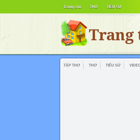
Trang chủ
THƠ
TIỂU SỬ
Trang 
TẬP THƠ
THƠ
TIỂU SỬ
VIDE