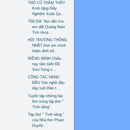
TRÒ CŨ THĂM THẦY
Kính tặng thầy
Nghiêm Xuân Qu...
TÌM EM Nơi đến tìm
em đất Quảng Nam
Trời mưa...
HỘI TRƯỜNG THỐNG
NHẤT Anh em mình
thăm dinh bố...
RIÊNG MÌNH Chiều
nay tắm biển Đồ
Sơn Sóng x...
CÔNG TÁC HÀNG
ĐẦU Vào nghề đâu
dạy tuổi thần t...
Tuyển tập những bài
thơ trong tập thơ "
Tình riêng"
Tập thơ " Tình riêng "
của Nhà thơ Phạm
Duyến