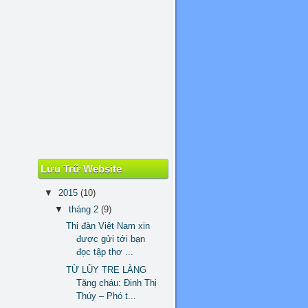
Lưu Trữ Website
▼
2015
(10)
▼
tháng 2
(9)
Thi đàn Việt Nam xin
được gửi tới bạn
đọc tập thơ ...
TỪ LŨY TRE LÀNG
Tặng cháu: Đinh Thị
Thúy – Phó t...