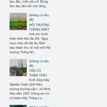
bạc đầu, mến yêu ơi! Đừng
làm đau đớn bờ môi riêng...
(không có tiêu
đề)
HỘI TRƯỜNG
THỐNG NHẤT
Anh em mình
thăm dinh bốn lầu Mỹ, Ngụy
mưu chia cắt dài lâu Năm
bảy nhăm thu về một mối Hội
trường Thống Nh...
(không có tiêu
đề)
TRÒ CŨ
THĂM THẦY
Kính tặng thầy
Nghiêm Xuân Quế Hiệu
trưởng trường cấp I, xã Minh
Hòa năm 1957 Chúng em trò
cũ thăm thầy Thăng Lo...