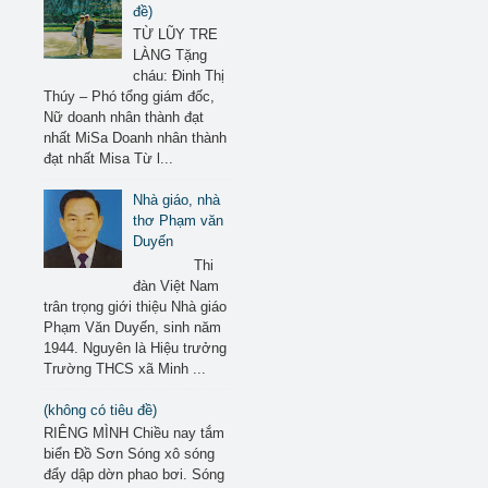
đề)
TỪ LŨY TRE
LÀNG Tặng
cháu: Đinh Thị
Thúy – Phó tổng giám đốc,
Nữ doanh nhân thành đạt
nhất MiSa Doanh nhân thành
đạt nhất Misa Từ l...
Nhà giáo, nhà
thơ Phạm văn
Duyến
Thi
đàn Việt Nam
trân trọng giới thiệu Nhà giáo
Phạm Văn Duyến, sinh năm
1944. Nguyên là Hiệu trưởng
Trường THCS xã Minh ...
(không có tiêu đề)
RIÊNG MÌNH Chiều nay tắm
biển Đồ Sơn Sóng xô sóng
đẩy dập dờn phao bơi. Sóng